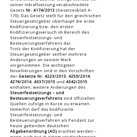
seiner Inkraftsetzung verabschiedete
Gesetz
Nr. 4174/2013
(Gesetzesblatt A-
170). Das Gesetz stellt für den griechischen
Steuergesetzgeber überhaupt die erste
Kodifizierung bzw. den ersten
Kodifizierungsversuch im Bereich des
Steuerfestsetzungs- und
Besteuerungsverfahrens dar.
Trotz der Kodifizierung hat der
Steuergesetzgeber seither mehrere
Änderungen an seinem Werk
vorgenommen. Die wichtigsten
Novellierungen sind in den Vorschriften
der
Gesetze Nr. 4223/2013
,
4250/2014
,
4276/2014
,
4337/2015
und
4342/2015
enthalten; weitere Änderungen des
Steuerfestsetzungs – und
Besteuerungsverfahrens
sind offiziellen
Quellen zufolge in Kürze zu erwarten.
Immerhin darf das kodifizierte
Steuerfestsetzungs- und
Besteuerungsverfahren als Pendant zur
heute geltenden deutschen
Abgabenordnung (AO)
erachtet werden –
wenn auch nur in einem vergleichsweise