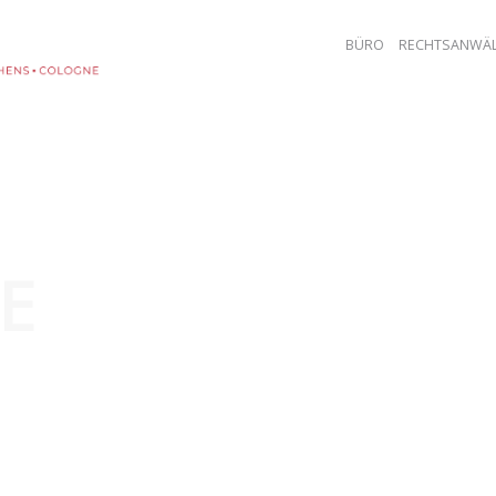
BÜRO
RECHTSANWÄL
E