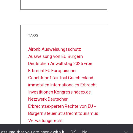
TAGS
Airbnb
Ausweisungsschutz
Ausweisung von EU Bürgern
Deutschen Anwaltstag 2025
Erbe
Erbrecht
EU
Europäischer
Gerichtshof
fair trail
Griechenland
immobilien
Internationales Erbrecht
Investitionen
Kongress
ndeex.de
Netzwerk Deutscher
Erbrechtsexperten
Rechte von EU -
Bürgern
steuer
Strafrecht
tourismus
Verwaltungsrecht
 assume that you are happy with it.
OK
No