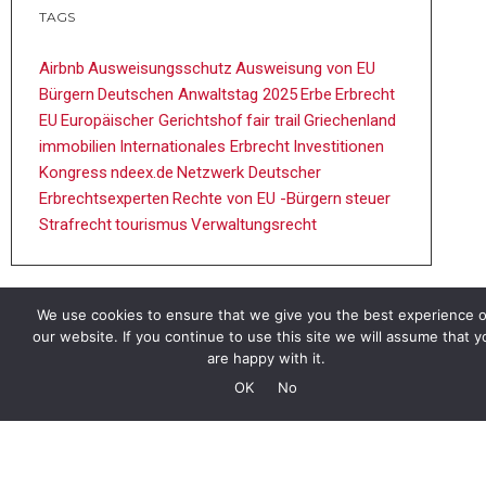
TAGS
Airbnb
Ausweisungsschutz
Ausweisung von EU
Bürgern
Deutschen Anwaltstag 2025
Erbe
Erbrecht
EU
Europäischer Gerichtshof
fair trail
Griechenland
immobilien
Internationales Erbrecht
Investitionen
Kongress
ndeex.de
Netzwerk Deutscher
Erbrechtsexperten
Rechte von EU -Bürgern
steuer
Strafrecht
tourismus
Verwaltungsrecht
We use cookies to ensure that we give you the best experience 
our website. If you continue to use this site we will assume that y
are happy with it.
OK
No